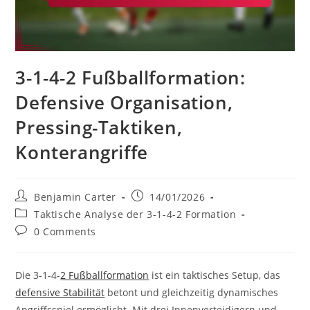
3-1-4-2 Fußballformation:
Defensive Organisation,
Pressing-Taktiken,
Konterangriffe
Post
Post
Benjamin Carter
14/01/2026
author:
published:
Post
Taktische Analyse der 3-1-4-2 Formation
category:
Post
0 Comments
comments:
Die 3-1-4-
2 Fußballformation
ist ein taktisches Setup, das
defensive Stabilität
betont und gleichzeitig dynamisches
Angriffsspiel ermöglicht. Mit drei Innenverteidigern und