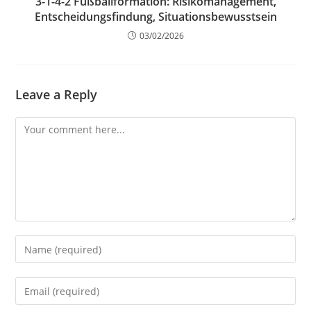
3-1-4-2 Fußballformation: Risikomanagement,
Entscheidungsfindung, Situationsbewusstsein
03/02/2026
Leave a Reply
Comment
Enter
your
name
Enter
or
your