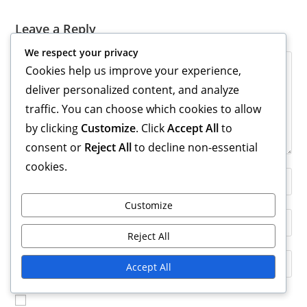
Leave a Reply
We respect your privacy
Comment
Cookies help us improve your experience,
deliver personalized content, and analyze
traffic. You can choose which cookies to allow
by clicking
Customize
. Click
Accept All
to
consent or
Reject All
to decline non-essential
cookies.
Enter
your
Customize
name
Enter
or
your
Reject All
username
email
Enter
to
Accept All
address
your
comment
to
website
comment