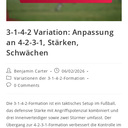
3-1-4-2 Variation: Anpassung
an 4-2-3-1, Stärken,
Schwächen
Post
Post
Benjamin Carter
06/02/2026
author:
published:
Post
Variationen der 3-1-4-2-Formation
category:
Post
0 Comments
comments:
Die 3-1-4-2-Formation ist ein taktisches Setup im Fußball,
das defensive Stärke mit Angriffspotenzial kombiniert und
drei Innenverteidiger sowie zwei Stürmer umfasst. Der
Übergang zur 4-2-3-1-Formation verbessert die Kontrolle im