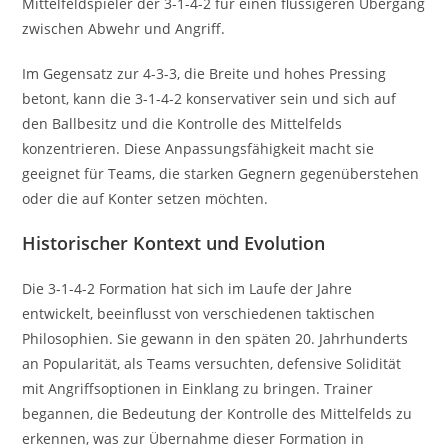
Mittelfeldspieler der 3-1-4-2 für einen flüssigeren Übergang
zwischen Abwehr und Angriff.
Im Gegensatz zur 4-3-3, die Breite und hohes Pressing
betont, kann die 3-1-4-2 konservativer sein und sich auf
den Ballbesitz und die Kontrolle des Mittelfelds
konzentrieren. Diese Anpassungsfähigkeit macht sie
geeignet für Teams, die starken Gegnern gegenüberstehen
oder die auf Konter setzen möchten.
Historischer Kontext und Evolution
Die 3-1-4-2 Formation hat sich im Laufe der Jahre
entwickelt, beeinflusst von verschiedenen taktischen
Philosophien. Sie gewann in den späten 20. Jahrhunderts
an Popularität, als Teams versuchten, defensive Solidität
mit Angriffsoptionen in Einklang zu bringen. Trainer
begannen, die Bedeutung der Kontrolle des Mittelfelds zu
erkennen, was zur Übernahme dieser Formation in