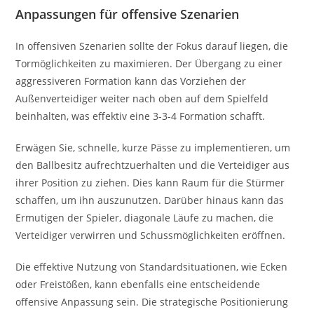
Anpassungen für offensive Szenarien
In offensiven Szenarien sollte der Fokus darauf liegen, die
Tormöglichkeiten zu maximieren. Der Übergang zu einer
aggressiveren Formation kann das Vorziehen der
Außenverteidiger weiter nach oben auf dem Spielfeld
beinhalten, was effektiv eine 3-3-4 Formation schafft.
Erwägen Sie, schnelle, kurze Pässe zu implementieren, um
den Ballbesitz aufrechtzuerhalten und die Verteidiger aus
ihrer Position zu ziehen. Dies kann Raum für die Stürmer
schaffen, um ihn auszunutzen. Darüber hinaus kann das
Ermutigen der Spieler, diagonale Läufe zu machen, die
Verteidiger verwirren und Schussmöglichkeiten eröffnen.
Die effektive Nutzung von Standardsituationen, wie Ecken
oder Freistößen, kann ebenfalls eine entscheidende
offensive Anpassung sein. Die strategische Positionierung