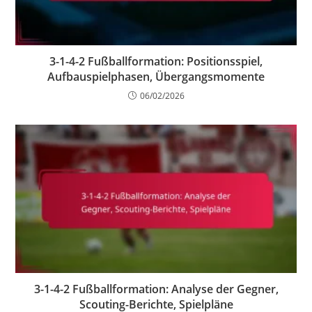
3-1-4-2 Fußballformation: Positionsspiel,
Aufbauspielphasen, Übergangsmomente
06/02/2026
3-1-4-2 Fußballformation: Analyse der Gegner,
Scouting-Berichte, Spielpläne