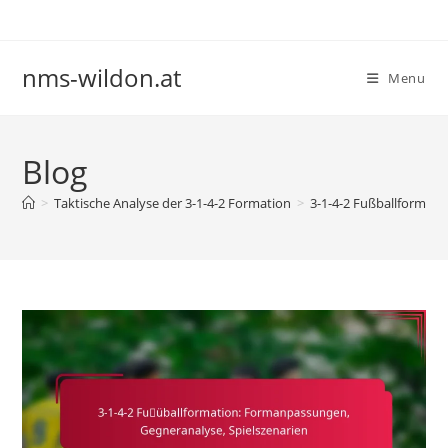
Skip
to
content
nms-wildon.at
Menu
Blog
>
Taktische Analyse der 3-1-4-2 Formation
>
3-1-4-2 Fußballformati