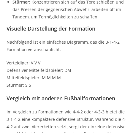
Stürmer:
Konzentrieren sich auf das Tore schießen und
das Pressen der gegnerischen Abwehr, arbeiten oft im
Tandem, um Tormöglichkeiten zu schaffen.
Visuelle Darstellung der Formation
Nachfolgend ist ein einfaches Diagramm, das die 3-1-4-2
Formation veranschaulicht:
Verteidiger: V V V
Defensiver Mittelfeldspieler: DM
Mittelfeldspieler: M M M M
Stürmer: S S
Vergleich mit anderen Fußballformationen
Im Vergleich zu Formationen wie 4-4-2 oder 4-3-3 bietet die
3-1-4-2 eine kompaktere defensive Struktur. Während die 4-
4-2 auf zwei Viererketten setzt, sorgt der einzelne defensive