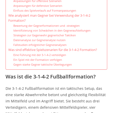
Anpassungen für offensive Szenarien
Anpassungen für defensive Szenarien
Einfluss des Spielverlaufs auf Formanpassungen
Wie analysiert man Gegner bei Verwendung der 3-1-4-2
Formation?
Bewertung der Gegnerformationen und -strategien
Identifizierung von Schwächen in den Gegneraufstellungen
Strategien zur Gegenwehr gegnerischer Taktiken
Datenanalyse zur Gegneranalyse nutzen
Fallstudien erfolgreicher Gegneranalysen
Was sind effektive Spielszenarien für die 3-1-4-2 Formation?
Eine Führung mit der 3-1-4-2 verteidigen
Ein Spiel mit der Formation verfolgen
Gegen starke Gegner taktische Überlegungen
Was ist die 3-1-4-2 Fußballformation?
Die 3-1-4-2 Fußballformation ist ein taktisches Setup, das
eine starke Abwehrreihe betont und gleichzeitig Flexibilität
im Mittelfeld und im Angriff bietet. Sie besteht aus drei
Verteidigern, einem defensiven Mittelfeldspieler, vier