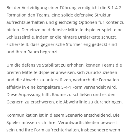
Bei der Verteidigung einer Führung ermöglicht die 3-1-4-2
Formation den Teams, eine solide defensive Struktur
aufrechtzuerhalten und gleichzeitig Optionen für Konter zu
bieten. Der einzelne defensive Mittelfeldspieler spielt eine
Schlüsselrolle, indem er die hintere Dreierkette schützt,
sicherstellt, dass gegnerische Stürmer eng gedeckt sind
und ihren Raum begrenzt.
Um die defensive Stabilität zu erhöhen, können Teams die
breiten Mittelfeldspieler anweisen, sich zurückzuziehen
und die Abwehr zu unterstützen, wodurch die Formation
effektiv in eine kompaktere 5-4-1 Form verwandelt wird.
Diese Anpassung hilft, Räume zu schließen und es den
Gegnern zu erschweren, die Abwehrlinie zu durchdringen.
Kommunikation ist in diesem Szenario entscheidend. Die
Spieler müssen sich ihrer Verantwortlichkeiten bewusst
sein und ihre Form aufrechterhalten, insbesondere wenn