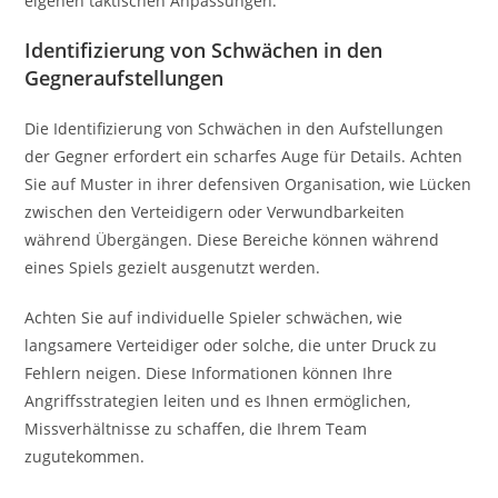
eigenen taktischen Anpassungen.
Identifizierung von Schwächen in den
Gegneraufstellungen
Die Identifizierung von Schwächen in den Aufstellungen
der Gegner erfordert ein scharfes Auge für Details. Achten
Sie auf Muster in ihrer defensiven Organisation, wie Lücken
zwischen den Verteidigern oder Verwundbarkeiten
während Übergängen. Diese Bereiche können während
eines Spiels gezielt ausgenutzt werden.
Achten Sie auf individuelle Spieler schwächen, wie
langsamere Verteidiger oder solche, die unter Druck zu
Fehlern neigen. Diese Informationen können Ihre
Angriffsstrategien leiten und es Ihnen ermöglichen,
Missverhältnisse zu schaffen, die Ihrem Team
zugutekommen.