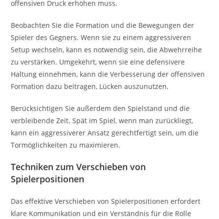
offensiven Druck erhöhen muss.
Beobachten Sie die Formation und die Bewegungen der
Spieler des Gegners. Wenn sie zu einem aggressiveren
Setup wechseln, kann es notwendig sein, die Abwehrreihe
zu verstärken. Umgekehrt, wenn sie eine defensivere
Haltung einnehmen, kann die Verbesserung der offensiven
Formation dazu beitragen, Lücken auszunutzen.
Berücksichtigen Sie außerdem den Spielstand und die
verbleibende Zeit. Spät im Spiel, wenn man zurückliegt,
kann ein aggressiverer Ansatz gerechtfertigt sein, um die
Tormöglichkeiten zu maximieren.
Techniken zum Verschieben von
Spielerpositionen
Das effektive Verschieben von Spielerpositionen erfordert
klare Kommunikation und ein Verständnis für die Rolle