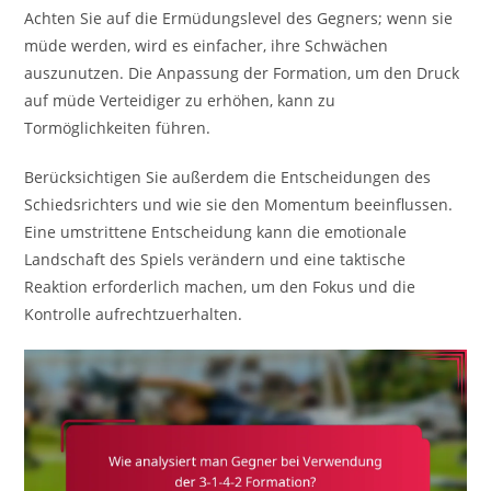
Achten Sie auf die Ermüdungslevel des Gegners; wenn sie
müde werden, wird es einfacher, ihre Schwächen
auszunutzen. Die Anpassung der Formation, um den Druck
auf müde Verteidiger zu erhöhen, kann zu
Tormöglichkeiten führen.
Berücksichtigen Sie außerdem die Entscheidungen des
Schiedsrichters und wie sie den Momentum beeinflussen.
Eine umstrittene Entscheidung kann die emotionale
Landschaft des Spiels verändern und eine taktische
Reaktion erforderlich machen, um den Fokus und die
Kontrolle aufrechtzuerhalten.