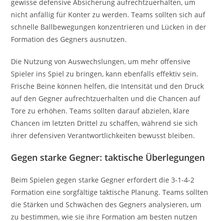
gewisse defensive Absicherung aufrechtzuerhalten, um
nicht anfällig für Konter zu werden. Teams sollten sich auf
schnelle Ballbewegungen konzentrieren und Lücken in der
Formation des Gegners ausnutzen.
Die Nutzung von Auswechslungen, um mehr offensive
Spieler ins Spiel zu bringen, kann ebenfalls effektiv sein.
Frische Beine können helfen, die Intensität und den Druck
auf den Gegner aufrechtzuerhalten und die Chancen auf
Tore zu erhöhen. Teams sollten darauf abzielen, klare
Chancen im letzten Drittel zu schaffen, während sie sich
ihrer defensiven Verantwortlichkeiten bewusst bleiben.
Gegen starke Gegner: taktische Überlegungen
Beim Spielen gegen starke Gegner erfordert die 3-1-4-2
Formation eine sorgfältige taktische Planung. Teams sollten
die Stärken und Schwächen des Gegners analysieren, um
zu bestimmen, wie sie ihre Formation am besten nutzen