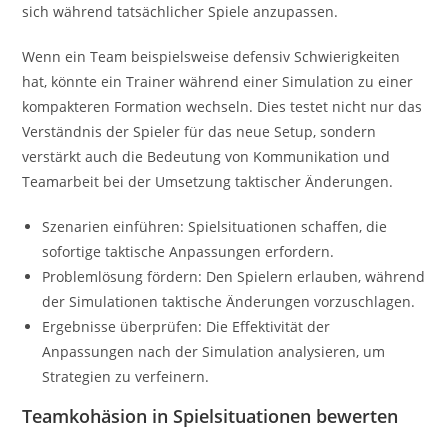
sich während tatsächlicher Spiele anzupassen.
Wenn ein Team beispielsweise defensiv Schwierigkeiten
hat, könnte ein Trainer während einer Simulation zu einer
kompakteren Formation wechseln. Dies testet nicht nur das
Verständnis der Spieler für das neue Setup, sondern
verstärkt auch die Bedeutung von Kommunikation und
Teamarbeit bei der Umsetzung taktischer Änderungen.
Szenarien einführen: Spielsituationen schaffen, die
sofortige taktische Anpassungen erfordern.
Problemlösung fördern: Den Spielern erlauben, während
der Simulationen taktische Änderungen vorzuschlagen.
Ergebnisse überprüfen: Die Effektivität der
Anpassungen nach der Simulation analysieren, um
Strategien zu verfeinern.
Teamkohäsion in Spielsituationen bewerten