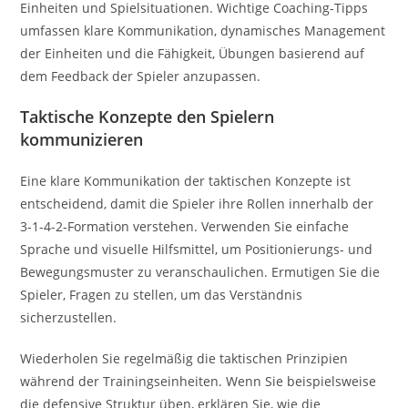
Einheiten und Spielsituationen. Wichtige Coaching-Tipps
umfassen klare Kommunikation, dynamisches Management
der Einheiten und die Fähigkeit, Übungen basierend auf
dem Feedback der Spieler anzupassen.
Taktische Konzepte den Spielern
kommunizieren
Eine klare Kommunikation der taktischen Konzepte ist
entscheidend, damit die Spieler ihre Rollen innerhalb der
3-1-4-2-Formation verstehen. Verwenden Sie einfache
Sprache und visuelle Hilfsmittel, um Positionierungs- und
Bewegungsmuster zu veranschaulichen. Ermutigen Sie die
Spieler, Fragen zu stellen, um das Verständnis
sicherzustellen.
Wiederholen Sie regelmäßig die taktischen Prinzipien
während der Trainingseinheiten. Wenn Sie beispielsweise
die defensive Struktur üben, erklären Sie, wie die