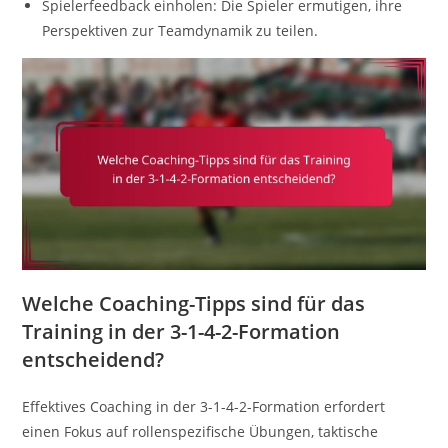
Spielerfeedback einholen: Die Spieler ermutigen, ihre
Perspektiven zur Teamdynamik zu teilen.
Welche Coaching-Tipps sind für das
Training in der 3-1-4-2-Formation
entscheidend?
Effektives Coaching in der 3-1-4-2-Formation erfordert
einen Fokus auf rollenspezifische Übungen, taktische