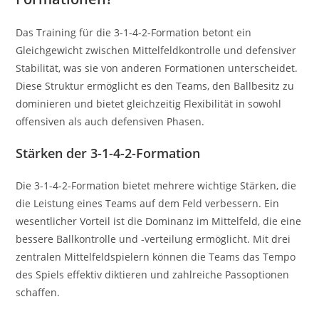
Das Training für die 3-1-4-2-Formation betont ein
Gleichgewicht zwischen Mittelfeldkontrolle und defensiver
Stabilität, was sie von anderen Formationen unterscheidet.
Diese Struktur ermöglicht es den Teams, den Ballbesitz zu
dominieren und bietet gleichzeitig Flexibilität in sowohl
offensiven als auch defensiven Phasen.
Stärken der 3-1-4-2-Formation
Die 3-1-4-2-Formation bietet mehrere wichtige Stärken, die
die Leistung eines Teams auf dem Feld verbessern. Ein
wesentlicher Vorteil ist die Dominanz im Mittelfeld, die eine
bessere Ballkontrolle und -verteilung ermöglicht. Mit drei
zentralen Mittelfeldspielern können die Teams das Tempo
des Spiels effektiv diktieren und zahlreiche Passoptionen
schaffen.