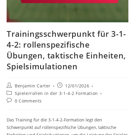
Trainingsschwerpunkt für 3-1-
4-2: rollenspezifische
Übungen, taktische Einheiten,
Spielsimulationen
Post
Post
Benjamin Carter
12/01/2026
author:
published:
Post
Spielerrollen in der 3-1-4-2 Formation
category:
Post
0 Comments
comments:
Das Training für die 3-1-4-2-Formation legt den
Schwerpunkt auf rollenspezifische Übungen, taktische
Einheiten und Spielsituationen, um die Leistung der Spieler