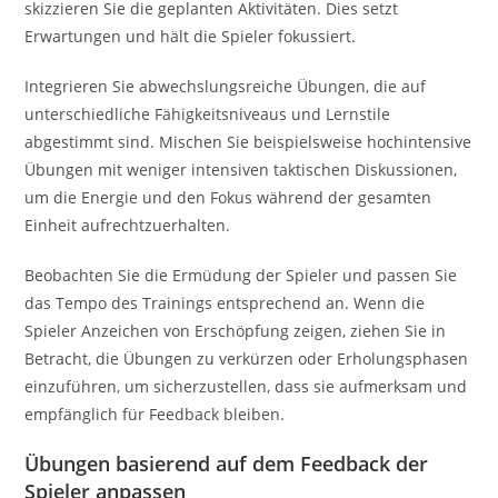
skizzieren Sie die geplanten Aktivitäten. Dies setzt
Erwartungen und hält die Spieler fokussiert.
Integrieren Sie abwechslungsreiche Übungen, die auf
unterschiedliche Fähigkeitsniveaus und Lernstile
abgestimmt sind. Mischen Sie beispielsweise hochintensive
Übungen mit weniger intensiven taktischen Diskussionen,
um die Energie und den Fokus während der gesamten
Einheit aufrechtzuerhalten.
Beobachten Sie die Ermüdung der Spieler und passen Sie
das Tempo des Trainings entsprechend an. Wenn die
Spieler Anzeichen von Erschöpfung zeigen, ziehen Sie in
Betracht, die Übungen zu verkürzen oder Erholungsphasen
einzuführen, um sicherzustellen, dass sie aufmerksam und
empfänglich für Feedback bleiben.
Übungen basierend auf dem Feedback der
Spieler anpassen