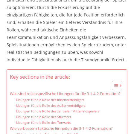
zu optimieren. Durch die Fokussierung auf die
einzigartigen Fähigkeiten, die für jede Position erforderlich
sind, erhalten die Spieler ein tieferes Verständnis für ihre
Rollen, während taktische Einheiten die
Teamkommunikation und Anpassungsfähigkeit verbessern.
Spielsituationen ermöglichen es den Spielern zudem, unter
realistischen Bedingungen zu üben, was sowohl
individuelle Fähigkeiten als auch die Teamdynamik fördert.
Key sections in the article:
Was sind rollenspezifische Übungen für die 3-1-4-2-Formation?
Übungen für die Rolle des Innenverteidigers
Übungen für die Rolle des Außenverteidigers
Übungen für die Rolle des zentralen Mittelfeldspielers
Übungen für die Rolle des Stürmers
Übungen für die Rolle des Torwarts
Wie verbessern taktische Einheiten die 3-1-4-2-Formation?