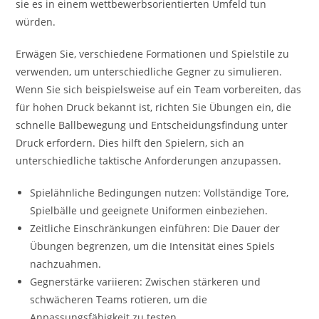
sie es in einem wettbewerbsorientierten Umfeld tun
würden.
Erwägen Sie, verschiedene Formationen und Spielstile zu
verwenden, um unterschiedliche Gegner zu simulieren.
Wenn Sie sich beispielsweise auf ein Team vorbereiten, das
für hohen Druck bekannt ist, richten Sie Übungen ein, die
schnelle Ballbewegung und Entscheidungsfindung unter
Druck erfordern. Dies hilft den Spielern, sich an
unterschiedliche taktische Anforderungen anzupassen.
Spielähnliche Bedingungen nutzen: Vollständige Tore,
Spielbälle und geeignete Uniformen einbeziehen.
Zeitliche Einschränkungen einführen: Die Dauer der
Übungen begrenzen, um die Intensität eines Spiels
nachzuahmen.
Gegnerstärke variieren: Zwischen stärkeren und
schwächeren Teams rotieren, um die
Anpassungsfähigkeit zu testen.