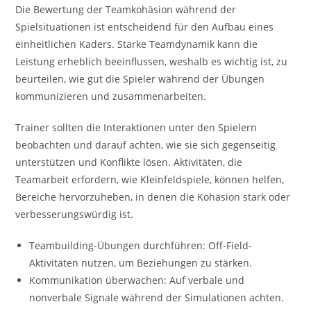
Die Bewertung der Teamkohäsion während der
Spielsituationen ist entscheidend für den Aufbau eines
einheitlichen Kaders. Starke Teamdynamik kann die
Leistung erheblich beeinflussen, weshalb es wichtig ist, zu
beurteilen, wie gut die Spieler während der Übungen
kommunizieren und zusammenarbeiten.
Trainer sollten die Interaktionen unter den Spielern
beobachten und darauf achten, wie sie sich gegenseitig
unterstützen und Konflikte lösen. Aktivitäten, die
Teamarbeit erfordern, wie Kleinfeldspiele, können helfen,
Bereiche hervorzuheben, in denen die Kohäsion stark oder
verbesserungswürdig ist.
Teambuilding-Übungen durchführen: Off-Field-
Aktivitäten nutzen, um Beziehungen zu stärken.
Kommunikation überwachen: Auf verbale und
nonverbale Signale während der Simulationen achten.