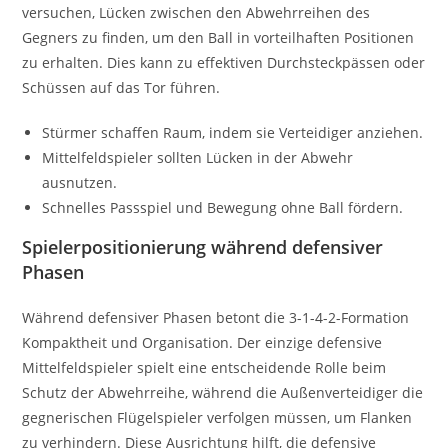
versuchen, Lücken zwischen den Abwehrreihen des
Gegners zu finden, um den Ball in vorteilhaften Positionen
zu erhalten. Dies kann zu effektiven Durchsteckpässen oder
Schüssen auf das Tor führen.
Stürmer schaffen Raum, indem sie Verteidiger anziehen.
Mittelfeldspieler sollten Lücken in der Abwehr
ausnutzen.
Schnelles Passspiel und Bewegung ohne Ball fördern.
Spielerpositionierung während defensiver
Phasen
Während defensiver Phasen betont die 3-1-4-2-Formation
Kompaktheit und Organisation. Der einzige defensive
Mittelfeldspieler spielt eine entscheidende Rolle beim
Schutz der Abwehrreihe, während die Außenverteidiger die
gegnerischen Flügelspieler verfolgen müssen, um Flanken
zu verhindern. Diese Ausrichtung hilft, die defensive