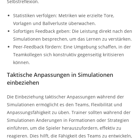
Selbstreflexion.
Statistiken verfolgen: Metriken wie erzielte Tore,
Vorlagen und Ballverluste überwachen.
Sofortiges Feedback geben: Die Leistung direkt nach den
Simulationen besprechen, um das Lernen zu verstärken.
Peer-Feedback fördern: Eine Umgebung schaffen, in der
Teamkollegen sich konstruktiv gegenseitig kritisieren
können.
Taktische Anpassungen in Simulationen
einbeziehen
Die Einbeziehung taktischer Anpassungen während der
Simulationen ermöglicht es den Teams, Flexibilität und
Anpassungsfähigkeit zu üben. Trainer sollten während der
Simulationen Änderungen in Formationen oder Strategien
einführen, um die Spieler herauszufordern, effektiv zu
reagieren. Dies hilft, die Fähigkeit des Teams zu entwickeln,