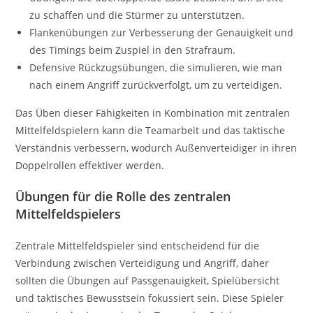
zu schaffen und die Stürmer zu unterstützen.
Flankenübungen zur Verbesserung der Genauigkeit und
des Timings beim Zuspiel in den Strafraum.
Defensive Rückzugsübungen, die simulieren, wie man
nach einem Angriff zurückverfolgt, um zu verteidigen.
Das Üben dieser Fähigkeiten in Kombination mit zentralen
Mittelfeldspielern kann die Teamarbeit und das taktische
Verständnis verbessern, wodurch Außenverteidiger in ihren
Doppelrollen effektiver werden.
Übungen für die Rolle des zentralen
Mittelfeldspielers
Zentrale Mittelfeldspieler sind entscheidend für die
Verbindung zwischen Verteidigung und Angriff, daher
sollten die Übungen auf Passgenauigkeit, Spielübersicht
und taktisches Bewusstsein fokussiert sein. Diese Spieler