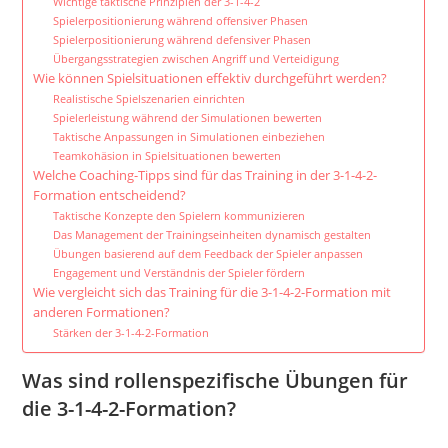
Wichtige taktische Prinzipien der 3-1-4-2
Spielerpositionierung während offensiver Phasen
Spielerpositionierung während defensiver Phasen
Übergangsstrategien zwischen Angriff und Verteidigung
Wie können Spielsituationen effektiv durchgeführt werden?
Realistische Spielszenarien einrichten
Spielerleistung während der Simulationen bewerten
Taktische Anpassungen in Simulationen einbeziehen
Teamkohäsion in Spielsituationen bewerten
Welche Coaching-Tipps sind für das Training in der 3-1-4-2-
Formation entscheidend?
Taktische Konzepte den Spielern kommunizieren
Das Management der Trainingseinheiten dynamisch gestalten
Übungen basierend auf dem Feedback der Spieler anpassen
Engagement und Verständnis der Spieler fördern
Wie vergleicht sich das Training für die 3-1-4-2-Formation mit
anderen Formationen?
Stärken der 3-1-4-2-Formation
Was sind rollenspezifische Übungen für
die 3-1-4-2-Formation?