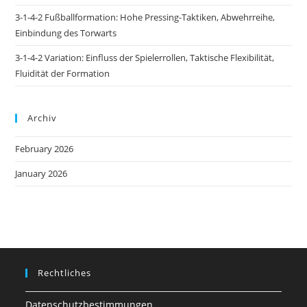
3-1-4-2 Fußballformation: Hohe Pressing-Taktiken, Abwehrreihe,
Einbindung des Torwarts
3-1-4-2 Variation: Einfluss der Spielerrollen, Taktische Flexibilität,
Fluidität der Formation
Archiv
February 2026
January 2026
Rechtliches
Datenschutzbestimmungen