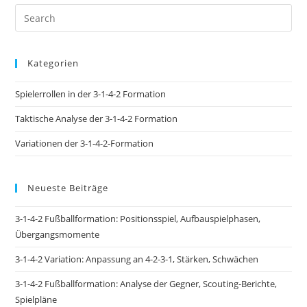
Kategorien
Spielerrollen in der 3-1-4-2 Formation
Taktische Analyse der 3-1-4-2 Formation
Variationen der 3-1-4-2-Formation
Neueste Beiträge
3-1-4-2 Fußballformation: Positionsspiel, Aufbauspielphasen,
Übergangsmomente
3-1-4-2 Variation: Anpassung an 4-2-3-1, Stärken, Schwächen
3-1-4-2 Fußballformation: Analyse der Gegner, Scouting-Berichte,
Spielpläne