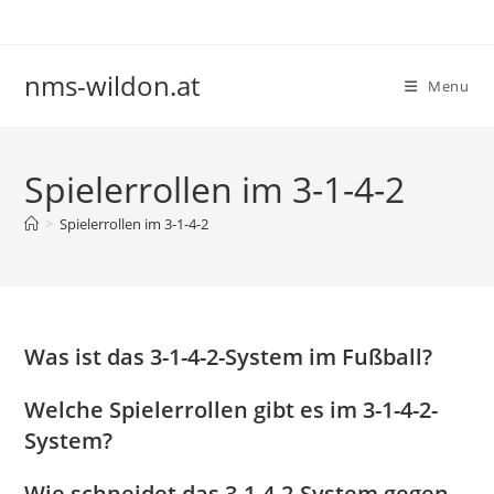
Skip
to
content
nms-wildon.at
Menu
Spielerrollen im 3-1-4-2
>
Spielerrollen im 3-1-4-2
Was ist das 3-1-4-2-System im Fußball?
Welche Spielerrollen gibt es im 3-1-4-2-
System?
Wie schneidet das 3-1-4-2-System gegen