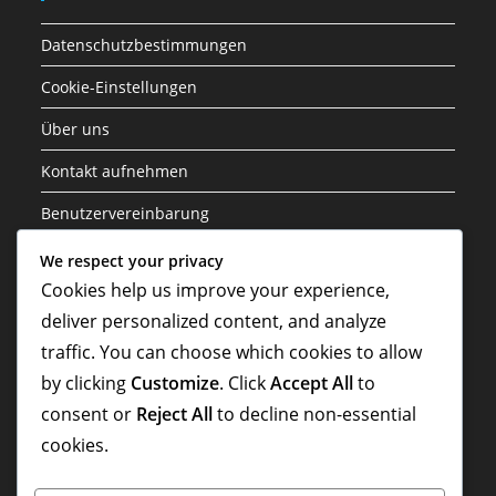
Datenschutzbestimmungen
Cookie-Einstellungen
Über uns
Kontakt aufnehmen
Benutzervereinbarung
We respect your privacy
Kategorien
Cookies help us improve your experience,
deliver personalized content, and analyze
Spielerrollen in der 3-1-4-2 Formation
traffic. You can choose which cookies to allow
Taktische Analyse der 3-1-4-2 Formation
by clicking
Customize
. Click
Accept All
to
Variationen der 3-1-4-2-Formation
consent or
Reject All
to decline non-essential
cookies.