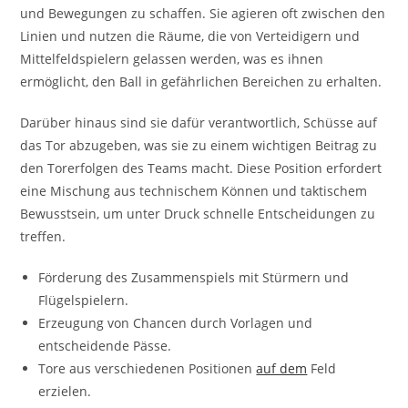
und Bewegungen zu schaffen. Sie agieren oft zwischen den
Linien und nutzen die Räume, die von Verteidigern und
Mittelfeldspielern gelassen werden, was es ihnen
ermöglicht, den Ball in gefährlichen Bereichen zu erhalten.
Darüber hinaus sind sie dafür verantwortlich, Schüsse auf
das Tor abzugeben, was sie zu einem wichtigen Beitrag zu
den Torerfolgen des Teams macht. Diese Position erfordert
eine Mischung aus technischem Können und taktischem
Bewusstsein, um unter Druck schnelle Entscheidungen zu
treffen.
Förderung des Zusammenspiels mit Stürmern und
Flügelspielern.
Erzeugung von Chancen durch Vorlagen und
entscheidende Pässe.
Tore aus verschiedenen Positionen
auf dem
Feld
erzielen.