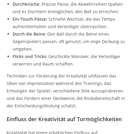
Durchbrüche:
Präzise Pässe, die Abwehrreihen spalten
und es Stürmern ermöglichen, den Ball zu erreichen.
Ein-Touch-Pässe:
Schnelle Wechsel, die das Tempo
aufrechterhalten und Verteidiger überraschen.
Durch die Beine:
Den Ball durch die Beine eines
Gegenspielers passen, oft genutzt, um enge Deckung zu
umgehen.
Flicks und Tricks:
Geschickte Manöver, die Verteidiger
verwirren und Raum schaffen.
Techniken zur Förderung der Kreativität umfassen das
Üben von Improvisation während des Trainings, das
Ermutigen der Spieler, verschiedene Stile auszuprobieren,
und das Fördern einer Denkweise, die Risikobereitschaft in
der Entscheidungsfindung schätzt.
Einfluss der Kreativität auf Tormöglichkeiten
Kreativität hat einen erheblichen Einfluss auf