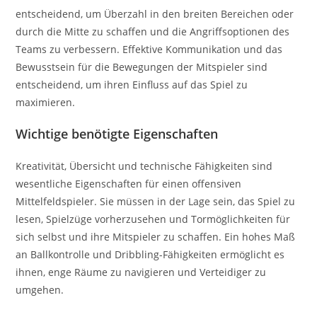
entscheidend, um Überzahl in den breiten Bereichen oder
durch die Mitte zu schaffen und die Angriffsoptionen des
Teams zu verbessern. Effektive Kommunikation und das
Bewusstsein für die Bewegungen der Mitspieler sind
entscheidend, um ihren Einfluss auf das Spiel zu
maximieren.
Wichtige benötigte Eigenschaften
Kreativität, Übersicht und technische Fähigkeiten sind
wesentliche Eigenschaften für einen offensiven
Mittelfeldspieler. Sie müssen in der Lage sein, das Spiel zu
lesen, Spielzüge vorherzusehen und Tormöglichkeiten für
sich selbst und ihre Mitspieler zu schaffen. Ein hohes Maß
an Ballkontrolle und Dribbling-Fähigkeiten ermöglicht es
ihnen, enge Räume zu navigieren und Verteidiger zu
umgehen.