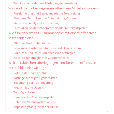
Trainingsmethoden zur Förderung der Kreativität
Was sind die Torbeiträge eines offensiven Mittelfeldspielers?
Positionierung und Bewegung für die Torerzielung
Abschluss-Techniken und Entscheidungsfindung
Statistische Analyse der Torbeiträge
Fallstudien erfolgreicher torerzielender Mittelfeldspieler
Wie funktioniert das Zusammenspiel mit einem offensiven
Mittelfeldspieler?
Effektive Passkombinationen
Bewegungsmuster mit Stürmern und Flügelspielern
Rolle im Aufbauspiel und offensiven Strategien
Beispiele für erfolgreiches Zusammenspiel
Welche taktischen Überlegungen sind für einen offensiven
Mittelfeldspieler wichtig?
Rolle in der Teamstruktur
Wichtige benötigte Eigenschaften
Bedeutung der Positionierung
Kreativität und Übersicht
Tormöglichkeiten
Dynamik des Zusammenspiels
Defensive Verantwortlichkeiten
Anpassungsfähigkeit in der Taktik