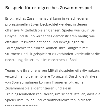
Beispiele für erfolgreiches Zusammenspiel
Erfolgreiches Zusammenspiel kann in verschiedenen
professionellen Ligen beobachtet werden, in denen
offensive Mittelfeldspieler glänzen. Spieler wie Kevin De
Bruyne und Bruno Fernandes demonstrieren häufig, wie
effektive Passkombinationen und Bewegungen zu
Tormöglichkeiten führen können. Ihre Fähigkeit, mit
Stürmern und Flügelspielern zu verbinden, verdeutlicht die
Bedeutung dieser Rolle im modernen Fußball.
Teams, die ihre offensiven Mittelfeldspieler effektiv nutzen,
verzeichnen oft eine höhere Toranzahl. Durch die Analyse
von Spielaufnahmen können Trainer erfolgreiche
Zusammenspiele identifizieren und sie in
Trainingseinheiten replizieren, um sicherzustellen, dass die
Spieler ihre Rollen und Verantwortlichkeiten in diesen
Szenarien verstehen.