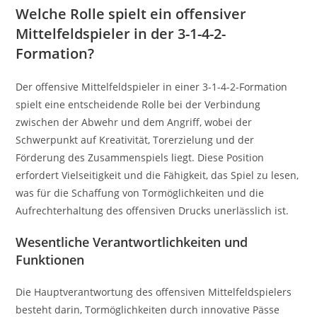
Welche Rolle spielt ein offensiver
Mittelfeldspieler in der 3-1-4-2-
Formation?
Der offensive Mittelfeldspieler in einer 3-1-4-2-Formation
spielt eine entscheidende Rolle bei der Verbindung
zwischen der Abwehr und dem Angriff, wobei der
Schwerpunkt auf Kreativität, Torerzielung und der
Förderung des Zusammenspiels liegt. Diese Position
erfordert Vielseitigkeit und die Fähigkeit, das Spiel zu lesen,
was für die Schaffung von Tormöglichkeiten und die
Aufrechterhaltung des offensiven Drucks unerlässlich ist.
Wesentliche Verantwortlichkeiten und
Funktionen
Die Hauptverantwortung des offensiven Mittelfeldspielers
besteht darin, Tormöglichkeiten durch innovative Pässe