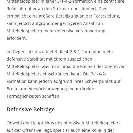
Mittelfeldspieler in einer 3-1-4-2-Formation eine zentralere
Rolle, oft näher an den Stürmern positioniert. Dies
ermöglicht eine größere Beteiligung an der Torerzielung,
kann jedoch aufgrund der geringeren Anzahl an
Mittelfeldspielern mehr defensive Verantwortung
erfordern.
Im Gegensatz dazu bietet die 4-2-3-1-Formation mehr
defensive Stabilität mit einem zusätzlichen
Mittelfeldspieler, was manchmal die Freiheit des offensiven
Mittelfeldspielers einschränken kann. Die 3-1-4-2-
Formation kann jedoch aufgrund ihres Schwerpunkts auf
Breite und Vorwärtsbewegung mehr direkte
Tormöglichkeiten schaffen.
Defensive Beiträge
Obwohl der Hauptfokus des offensiven Mittelfeldspielers
auf der Offensive liegt, spielt er auch eine Rolle
in der