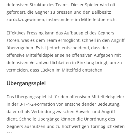
defensiven Struktur des Teams. Dieser Spieler wird oft
gefordert, die Gegner zu pressen und den Ballbesitz
zurückzugewinnen, insbesondere im Mittelfeldbereich.
Effektives Pressing kann das Aufbauspiel des Gegners
stören, was es dem Team ermöglicht, schnell in den Angriff
überzugehen. Es ist jedoch entscheidend, dass der
offensive Mittelfeldspieler seine offensiven Aufgaben mit
defensiven Verantwortlichkeiten in Einklang bringt, um zu
vermeiden, dass Lücken im Mittelfeld entstehen.
Übergangsspiel
Das Übergangsspiel ist für den offensiven Mittelfeldspieler
in der 3-1-4-2-Formation von entscheidender Bedeutung,
da er oft als Verbindung zwischen Abwehr und Angriff
dient. Schnelle Übergänge können die Unordnung des
Gegners ausnutzen und zu hochwertigen Tormöglichkeiten