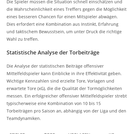
Die Spieler müssen die Situation schnell einschätzen und
die Wahrscheinlichkeit eines Treffers gegen die Möglichkeit
eines besseren Chancen für einen Mitspieler abwägen.
Dies erfordert eine Kombination aus Instinkt, Erfahrung
und taktischem Bewusstsein, um unter Druck die richtige
Wahl zu treffen.
Statistische Analyse der Torbeiträge
Die Analyse der statistischen Beiträge offensiver
Mittelfeldspieler kann Einblicke in ihre Effektivität geben.
Wichtige Kennzahlen sind erzielte Tore, Vorlagen und
erwartete Tore (xG), die die Qualität der Tormöglichkeiten
messen. Ein erfolgreicher offensiver Mittelfeldspieler strebt
typischerweise eine Kombination von 10 bis 15
Torbeiträgen pro Saison an, abhängig von der Liga und den
Teamdynamiken.