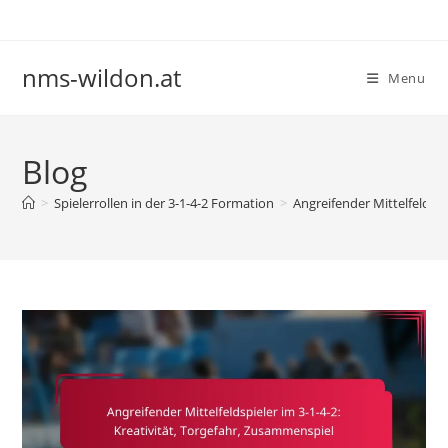
Skip
to
content
nms-wildon.at
Menu
Blog
>
Spielerrollen in der 3-1-4-2 Formation
>
Angreifender Mittelfeldspi