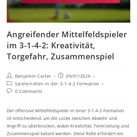
Angreifender Mittelfeldspieler
im 3-1-4-2: Kreativität,
Torgefahr, Zusammenspiel
Post
Post
Benjamin Carter
09/01/2026
author:
published:
Post
Spielerrollen in der 3-1-4-2 Formation
category:
Post
0 Comments
comments:
Der offensive Mittelfeldspieler in einer 3-1-4-2-Formation
ist entscheidend, um die Lücke zwischen Abwehr und
Angriff zu überbrücken, wobei Kreativität, Torerzielung und
Zusammenspiel betont werden. Diese Rolle erfordert ein