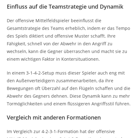
Einfluss auf die Teamstrategie und Dynamik
Der offensive Mittelfeldspieler beeinflusst die
Gesamtstrategie des Teams erheblich, indem er das Tempo
des Spiels diktiert und offensive Muster schafft. Ihre
Fähigkeit, schnell von der Abwehr in den Angriff zu
wechseln, kann die Gegner überraschen und macht sie zu
einem wichtigen Faktor in Kontersituationen.
In einem 3-1-4-2-Setup muss dieser Spieler auch eng mit
den Außenverteidigern zusammenarbeiten, da ihre
Bewegungen oft Überzahl auf den Flügeln schaffen und die
Abwehr des Gegners dehnen. Diese Dynamik kann zu mehr
Tormöglichkeiten und einem flüssigeren Angriffsstil führen.
Vergleich mit anderen Formationen
Im Vergleich zur 4-2-3-1-Formation hat der offensive